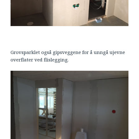
Grovsparklet også gipsveggene for å unngå ujevne
overflater ved flislegging.