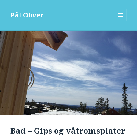
Pål Oliver
MENY
OG
WIDGETER
Bad – Gips og våtromsplater