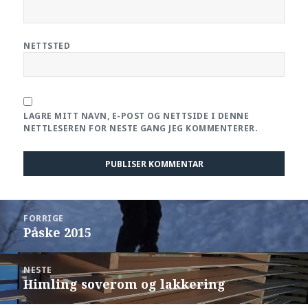
NETTSTED
LAGRE MITT NAVN, E-POST OG NETTSIDE I DENNE
NETTLESEREN FOR NESTE GANG JEG KOMMENTERER.
Innleggsnavigasjon
FORRIGE
Påske 2015
Forrige
innlegg:
NESTE
Himling soverom og lakkering
Neste
innlegg: