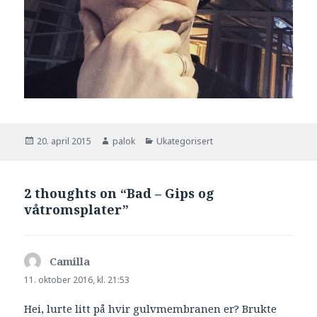
Publisert
20. april 2015
Forfatter
palok
Kategorier
Ukategorisert
2 thoughts on “Bad – Gips og
våtromsplater”
Camilla
sier:
11. oktober 2016, kl. 21:53
Hei, lurte litt på hvir gulvmembranen er? Brukte