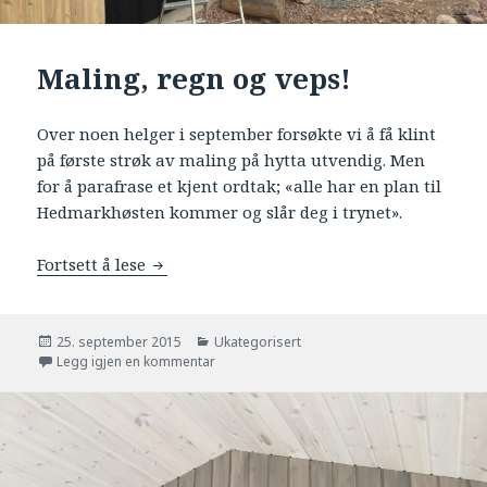
Maling, regn og veps!
Over noen helger i september forsøkte vi å få klint
på første strøk av maling på hytta utvendig. Men
for å parafrase et kjent ordtak; «alle har en plan til
Hedmarkhøsten kommer og slår deg i trynet».
Fortsett å lese
Maling, regn og veps!
Publisert
25. september 2015
Kategorier
Ukategorisert
Legg igjen en kommentar
til Maling, regn og veps!