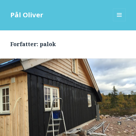
Pål Oliver
MENY
OG
WIDGETER
Forfatter:
palok