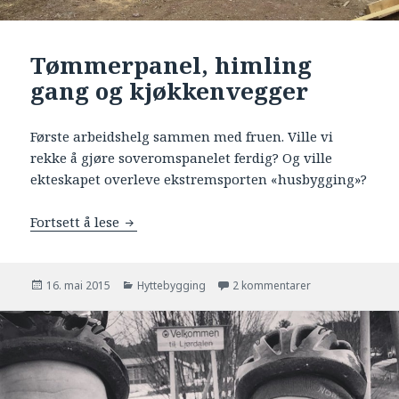
Tømmerpanel, himling
gang og kjøkkenvegger
Første arbeidshelg sammen med fruen. Ville vi
rekke å gjøre soveromspanelet ferdig? Og ville
ekteskapet overleve ekstremsporten «husbygging»?
Fortsett å lese
Tømmerpanel, himling gang og kjøkkenv
Publisert
16. mai 2015
Kategorier
Hyttebygging
2 kommentarer
til Tømmerpanel,