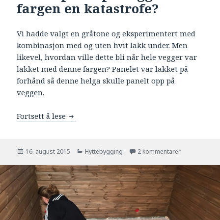
fargen en katastrofe?
Vi hadde valgt en gråtone og eksperimentert med
kombinasjon med og uten hvit lakk under. Men
likevel, hvordan ville dette bli når hele vegger var
lakket med denne fargen? Panelet var lakket på
forhånd så denne helga skulle panelt opp på
veggen.
Fortsett å lese
Første panel på veggen – ble fargen en kat
Publisert
16. august 2015
Kategorier
Hyttebygging
2 kommentarer
til Første pan