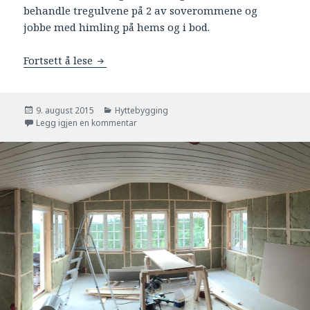
behandle tregulvene på 2 av soverommene og
jobbe med himling på hems og i bod.
Fortsett å lese
Luting av gulv, takpanel på hems, bod og 
Publisert
9. august 2015
Kategorier
Hyttebygging
Legg igjen en kommentar
til Luting av gulv, takpanel på hems, bod og