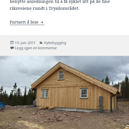
benytte anledningen til å få syklet litt på de fine
riksveiene rundt i Trysilområdet.
Fortsett å lese
Mer tømmerpanel, himling og … sykling
Publisert
10. juni 2015
Kategorier
Hyttebygging
Legg igjen en kommentar
til Mer tømmerpanel, himling og … sykling