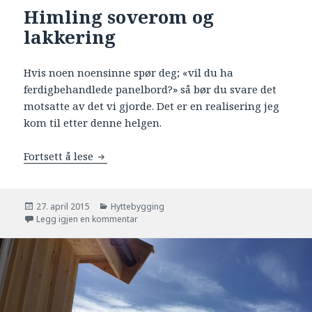
Himling soverom og
lakkering
Hvis noen noensinne spør deg; «vil du ha
ferdigbehandlede panelbord?» så bør du svare det
motsatte av det vi gjorde. Det er en realisering jeg
kom til etter denne helgen.
Fortsett å lese
Himling soverom og lakkering
Publisert
27. april 2015
Kategorier
Hyttebygging
Legg igjen en kommentar
til Himling soverom og lakkering