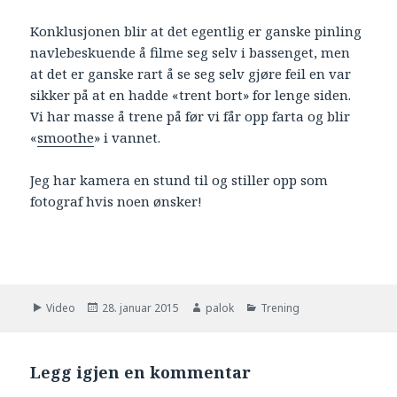
Konklusjonen blir at det egentlig er ganske pinling
navlebeskuende å filme seg selv i bassenget, men
at det er ganske rart å se seg selv gjøre feil en var
sikker på at en hadde «trent bort» for lenge siden.
Vi har masse å trene på før vi får opp farta og blir
«
smoothe
» i vannet.
Jeg har kamera en stund til og stiller opp som
fotograf hvis noen ønsker!
Format
Video
Publisert
28. januar 2015
Forfatter
palok
Kategorier
Trening
Legg igjen en kommentar