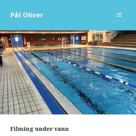
Pål Oliver
MENY
OG
WIDGETER
Filming under vann