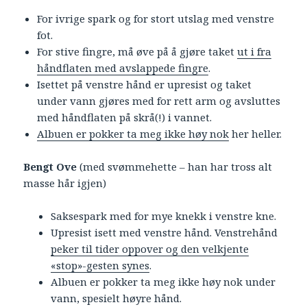
For ivrige spark og for stort utslag med venstre
fot.
For stive fingre, må øve på å gjøre taket
ut i fra
håndflaten med avslappede fingre
.
Isettet på venstre hånd er upresist og taket
under vann gjøres med for rett arm og avsluttes
med håndflaten på skrå(!) i vannet.
Albuen er pokker ta meg ikke høy nok
her heller.
Bengt Ove
(med svømmehette – han har tross alt
masse hår igjen)
Saksespark med for mye knekk i venstre kne.
Upresist isett med venstre hånd. Venstrehånd
peker til tider oppover og den velkjente
«stop»-gesten synes
.
Albuen er pokker ta meg ikke høy nok under
vann, spesielt høyre hånd.